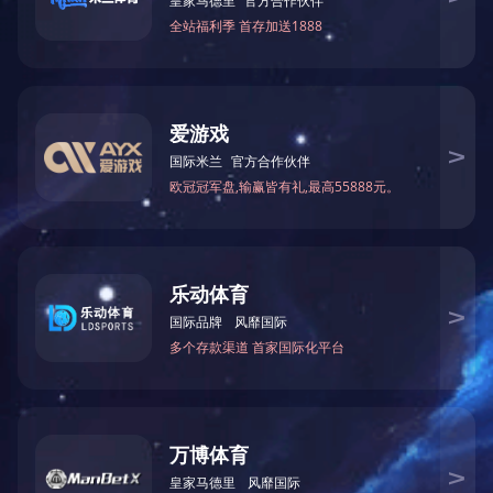
数控齿轮机床

数控滚齿机系列
数控插齿机系列
数控剃齿机系列
数控珩齿机系列
数控磨齿机系列
数控车齿机系列
其他高端装备

立式双端面磨
MG7630CNC