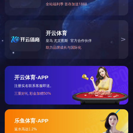
MG7630CNC
双端面磨床是一种高效率的平面加工机床，它在一次行程中能
加工出两个具有相当高的精度及表面光洁度的平行端面。
MG7630CNC数控立式双端面磨床适用于对各种外形的金属、
非金属薄形精密零件（轴承、阀片、密封件、油泵叶片、活塞
环等）上下两平行端面的同时磨削。机床对工件的上下两个平
面同时加工，采用通过式、贯穿式、摆臂式等送料方式把工件
送至两CBN砂轮之间进行磨削，保证磨削工件的尺寸精度和
形位精度，同时保证良好的表面光洁度。
Details
上一页
1
下一页
地 址：
江苏省南京市江宁区科学园醴泉路29号
公司总机：
025-68105599
公司办邮箱：
bgs@nmt2.com