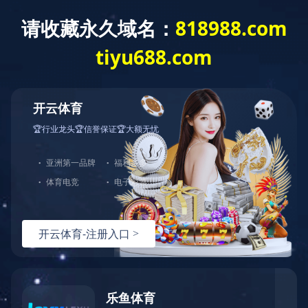
欢迎光临米兰平台官方网站！
中文版
|
English
025-68105599
首页
关于我们
资讯中心
产品中心
市场与服务
招贤纳士
(中国)官方网站

首页
关于我们
资讯中心
产品中心