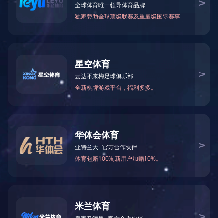
市场与服务
招贤纳士
(中国)官方网站
首页
关于我们
资讯中心
产品中心
市场与服务
招贤纳士
(中国)官方网站
中
En
3


