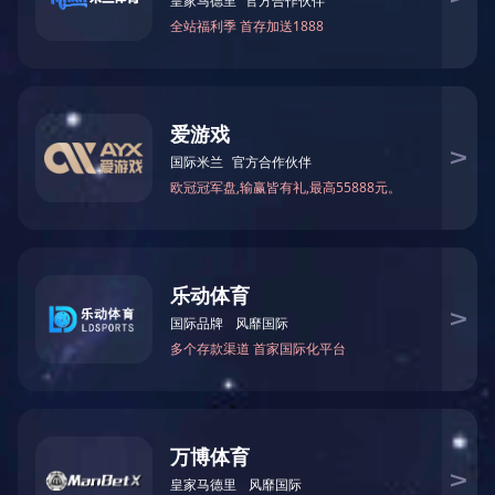
数控齿轮机床
其他高端装备
产品中心
YW4240CNC数控万能剃齿机
本机床是我公司开发的一种全功能数控剃齿机，机床采用了全
新的加工原理，先进的控制技术，整机刚性好，加工精度高，
操作调整非常方便。机床为五轴数控（数控系统采用FANUC
0I F），五轴分别为：刀具主轴旋转（C轴）、刀具径向进给
（Z轴）、刀具切向进给（Y轴）、工作台轴向进给（X轴）
和刀架回转（A轴）。
产品描述
[[[[[[[[[[[[[[[[[[[[[[[[[[[[[[[[[[[[[[[[[[[[[[[[[[[[[[[[[[[[[[[[[[[[[[[[[[[[[[[[[[[[[[
品参数, 参
数]]]]]]]]]]]]]]]]]]]]]]]]]]]]]]]]]]]]]]]]]]]]]]]]]]]]]]]]]]]]]]]]]]]]]]]]]]]]]]]]]]]]]