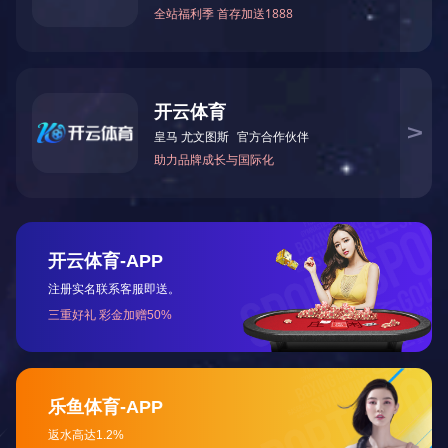
技术参数
主要特点：
YW4240CNC
型数控剃齿机是我公司开发的一种全功能数控剃齿机，机
床采用了全新的加工原理，先进的控制技术，整机刚性好，加工精度
高，操作调整非常方便。机床为五轴数控（数控系统采用FANUC 0I
F），五轴分别为：刀具主轴旋转（C轴）、刀具径向进给（Z轴）、刀
具切向进给（Y轴）、工作台轴向进给（X轴）和刀架回转（A轴）。
主要特点：
1
、机床摒弃了机械式的以工作台左右摇摆剃鼓形齿和小锥度齿的结
构，剃削鼓形齿及小锥度齿时，各直线坐标轴带动刀具及工件沿设定
的空间曲线相互运动，形成理想的齿向曲线。消除了传统剃齿机固有
的影响机床刚性及加工精度的薄弱环节。
2
、采用公司自主开发的具有自主知识产权的控制软件，操作界面清晰
明了，编程方便快捷。直接输入相应的刀具，工件及加工参数，即可
自动生成加工程序，实现了数控剃齿机真正意义上参数编程。使用过
的程序可以保存，备以后随时调用。
3
、具有轴向，径向，切向及对角四种剃削方式，可以剃鼓形齿和小锥
度齿，配置专用软件后，还可以剃出特殊的齿向曲线。
4
、X Y Z轴运动均由伺服电机经最短的机械传动带动进口高精度，高
刚性滚珠丝杠驱动。X Y Z轴的导轨均采用进口高精度，高刚性滚柱
直线导轨。
5
、 为方便更换刀具，采用进口液塑螺母锁紧刀具。