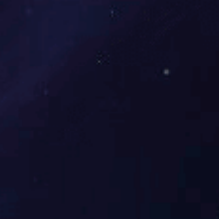
主电机(主轴电机)
X轴伺服电机
Y轴伺服电机
11
Z轴伺服电机
A轴伺服电机
液压电机
12
机床总功率
13
机床外形尺寸(长×宽×高)
14
重量
上一个
YAN4232CNC 数控剃齿机
下一个
YA4232CNC 数控径向剃齿机
相关企业下载