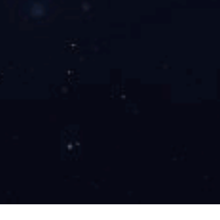
YW4240CNC产品资料
预览
分类:
下载中心
文件大小:
817KB
2021-05-28 11:21:00
所属人群:
所有人
上一页
1
下一页
浏览量:
1000
YW4240CNC数控万能剃齿机